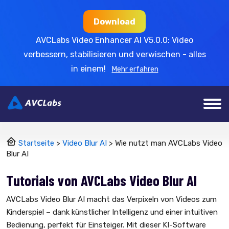
Download
AVCLabs Video Enhancer AI V5.0.0: Video
verbessern, stabilisieren und verwischen - alles
in einem!
Mehr erfahren
Startseite
>
Video Blur AI
> Wie nutzt man AVCLabs Video
Blur AI
Tutorials von AVCLabs Video Blur AI
AVCLabs Video Blur AI macht das Verpixeln von Videos zum
Kinderspiel – dank künstlicher Intelligenz und einer intuitiven
Bedienung, perfekt für Einsteiger. Mit dieser KI-Software